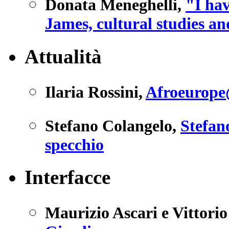
Donata Meneghelli
,
"I ha
James, cultural studies an
Attualità
Ilaria Rossini
,
Afroeurope@
Stefano Colangelo
,
Stefan
specchio
Interfacce
Maurizio Ascari e Vittori