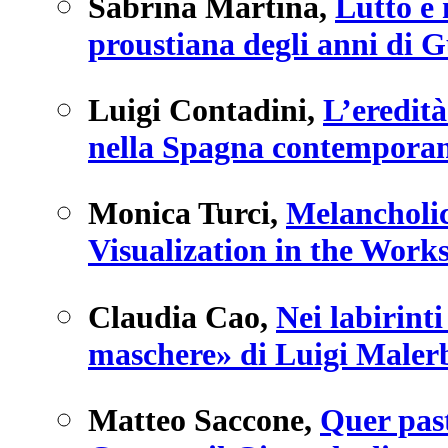
Sabrina Martina
,
Lutto e
proustiana degli anni di 
Luigi Contadini
,
L’eredità
nella Spagna contempora
Monica Turci
,
Melancholi
Visualization in the Work
Claudia Cao
,
Nei labirinti
maschere» di Luigi Maler
Matteo Saccone
,
Quer past