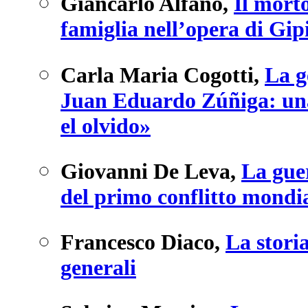
Giancarlo Alfano
,
Il morto
famiglia nell’opera di Gip
Carla Maria Cogotti
,
La g
Juan Eduardo Zúñiga: una 
el olvido»
Giovanni De Leva
,
La guer
del primo conflitto mondi
Francesco Diaco
,
La storia
generali