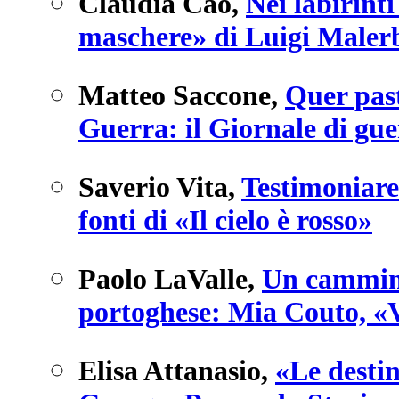
Claudia Cao
,
Nei labirinti
maschere» di Luigi Maler
Matteo Saccone
,
Quer past
Guerra: il Giornale di gu
Saverio Vita
,
Testimoniare
fonti di «Il cielo è rosso»
Paolo LaValle
,
Un cammino
portoghese: Mia Couto, «V
Elisa Attanasio
,
«Le destin