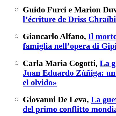
Guido Furci e Marion Duv
l’écriture de Driss Chraïb
Giancarlo Alfano
,
Il morto
famiglia nell’opera di Gip
Carla Maria Cogotti
,
La g
Juan Eduardo Zúñiga: una 
el olvido»
Giovanni De Leva
,
La guer
del primo conflitto mondi